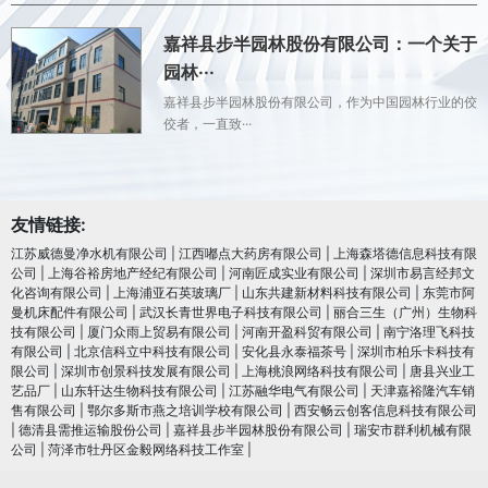
嘉祥县步半园林股份有限公司：一个关于
园林···
嘉祥县步半园林股份有限公司，作为中国园林行业的佼
佼者，一直致···
友情链接:
江苏威德曼净水机有限公司
|
江西嘟点大药房有限公司
|
上海森塔德信息科技有限
公司
|
上海谷裕房地产经纪有限公司
|
河南匠成实业有限公司
|
深圳市易言经邦文
化咨询有限公司
|
上海浦亚石英玻璃厂
|
山东共建新材料科技有限公司
|
东莞市阿
曼机床配件有限公司
|
武汉长青世界电子科技有限公司
|
丽合三生（广州）生物科
技有限公司
|
厦门众雨上贸易有限公司
|
河南开盈科贸有限公司
|
南宁洛理飞科技
有限公司
|
北京信科立中科技有限公司
|
安化县永泰福茶号
|
深圳市柏乐卡科技有
限公司
|
深圳市创景科技发展有限公司
|
上海桃浪网络科技有限公司
|
唐县兴业工
艺品厂
|
山东轩达生物科技有限公司
|
江苏融华电气有限公司
|
天津嘉裕隆汽车销
售有限公司
|
鄂尔多斯市燕之培训学校有限公司
|
西安畅云创客信息科技有限公司
|
德清县需推运输股份公司
|
嘉祥县步半园林股份有限公司
|
瑞安市群利机械有限
公司
|
菏泽市牡丹区金毅网络科技工作室
|