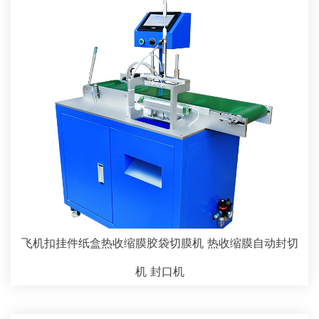
飞机扣挂件纸盒热收缩膜胶袋切膜机 热收缩膜自动封切
机 封口机