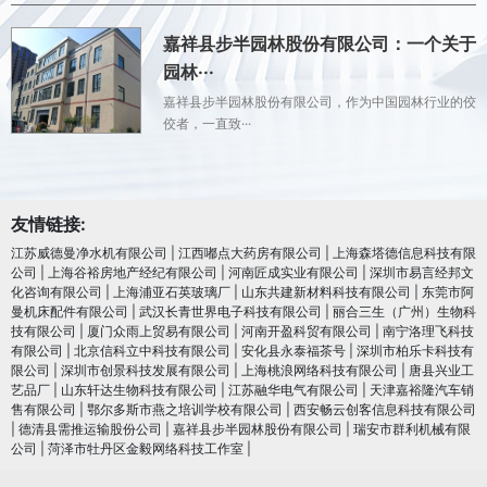
嘉祥县步半园林股份有限公司：一个关于
园林···
嘉祥县步半园林股份有限公司，作为中国园林行业的佼
佼者，一直致···
友情链接:
江苏威德曼净水机有限公司
|
江西嘟点大药房有限公司
|
上海森塔德信息科技有限
公司
|
上海谷裕房地产经纪有限公司
|
河南匠成实业有限公司
|
深圳市易言经邦文
化咨询有限公司
|
上海浦亚石英玻璃厂
|
山东共建新材料科技有限公司
|
东莞市阿
曼机床配件有限公司
|
武汉长青世界电子科技有限公司
|
丽合三生（广州）生物科
技有限公司
|
厦门众雨上贸易有限公司
|
河南开盈科贸有限公司
|
南宁洛理飞科技
有限公司
|
北京信科立中科技有限公司
|
安化县永泰福茶号
|
深圳市柏乐卡科技有
限公司
|
深圳市创景科技发展有限公司
|
上海桃浪网络科技有限公司
|
唐县兴业工
艺品厂
|
山东轩达生物科技有限公司
|
江苏融华电气有限公司
|
天津嘉裕隆汽车销
售有限公司
|
鄂尔多斯市燕之培训学校有限公司
|
西安畅云创客信息科技有限公司
|
德清县需推运输股份公司
|
嘉祥县步半园林股份有限公司
|
瑞安市群利机械有限
公司
|
菏泽市牡丹区金毅网络科技工作室
|