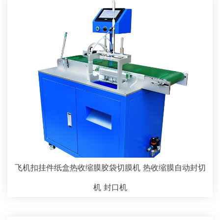
飞机扣挂件纸盒热收缩膜胶袋切膜机 热收缩膜自动封切
机 封口机