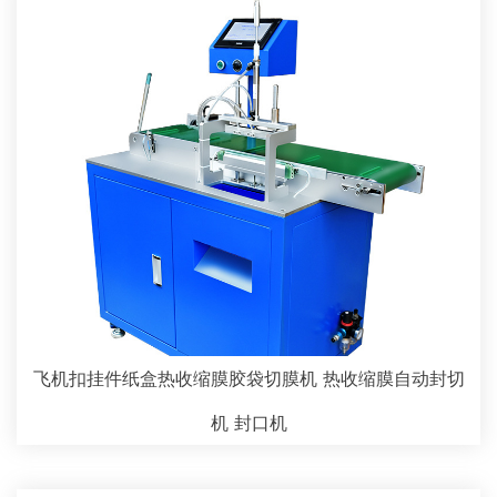
飞机扣挂件纸盒热收缩膜胶袋切膜机 热收缩膜自动封切
机 封口机