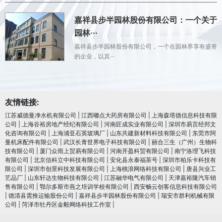
嘉祥县步半园林股份有限公司：一个关于
园林···
嘉祥县步半园林股份有限公司，一个在园林界享有盛誉
的企业，以其···
友情链接:
江苏威德曼净水机有限公司
|
江西嘟点大药房有限公司
|
上海森塔德信息科技有限
公司
|
上海谷裕房地产经纪有限公司
|
河南匠成实业有限公司
|
深圳市易言经邦文
化咨询有限公司
|
上海浦亚石英玻璃厂
|
山东共建新材料科技有限公司
|
东莞市阿
曼机床配件有限公司
|
武汉长青世界电子科技有限公司
|
丽合三生（广州）生物科
技有限公司
|
厦门众雨上贸易有限公司
|
河南开盈科贸有限公司
|
南宁洛理飞科技
有限公司
|
北京信科立中科技有限公司
|
安化县永泰福茶号
|
深圳市柏乐卡科技有
限公司
|
深圳市创景科技发展有限公司
|
上海桃浪网络科技有限公司
|
唐县兴业工
艺品厂
|
山东轩达生物科技有限公司
|
江苏融华电气有限公司
|
天津嘉裕隆汽车销
售有限公司
|
鄂尔多斯市燕之培训学校有限公司
|
西安畅云创客信息科技有限公司
|
德清县需推运输股份公司
|
嘉祥县步半园林股份有限公司
|
瑞安市群利机械有限
公司
|
菏泽市牡丹区金毅网络科技工作室
|