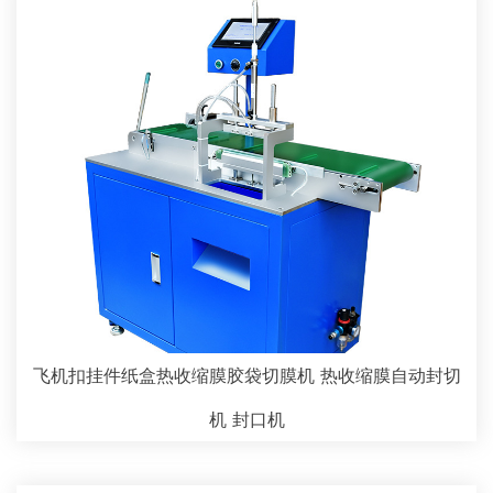
飞机扣挂件纸盒热收缩膜胶袋切膜机 热收缩膜自动封切
机 封口机