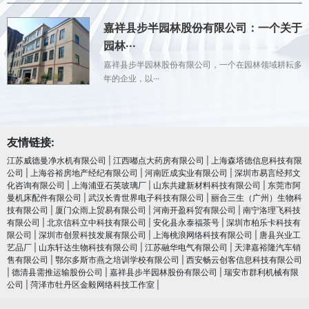
嘉祥县步半园林股份有限公司：一个关于
园林···
嘉祥县步半园林股份有限公司，一个在园林领域耕耘多
年的企业，以···
友情链接:
江苏威德曼净水机有限公司
|
江西嘟点大药房有限公司
|
上海森塔德信息科技有限
公司
|
上海谷裕房地产经纪有限公司
|
河南匠成实业有限公司
|
深圳市易言经邦文
化咨询有限公司
|
上海浦亚石英玻璃厂
|
山东共建新材料科技有限公司
|
东莞市阿
曼机床配件有限公司
|
武汉长青世界电子科技有限公司
|
丽合三生（广州）生物科
技有限公司
|
厦门众雨上贸易有限公司
|
河南开盈科贸有限公司
|
南宁洛理飞科技
有限公司
|
北京信科立中科技有限公司
|
安化县永泰福茶号
|
深圳市柏乐卡科技有
限公司
|
深圳市创景科技发展有限公司
|
上海桃浪网络科技有限公司
|
唐县兴业工
艺品厂
|
山东轩达生物科技有限公司
|
江苏融华电气有限公司
|
天津嘉裕隆汽车销
售有限公司
|
鄂尔多斯市燕之培训学校有限公司
|
西安畅云创客信息科技有限公司
|
德清县需推运输股份公司
|
嘉祥县步半园林股份有限公司
|
瑞安市群利机械有限
公司
|
菏泽市牡丹区金毅网络科技工作室
|