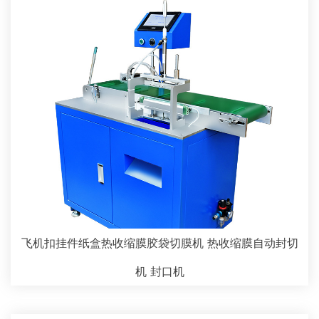
飞机扣挂件纸盒热收缩膜胶袋切膜机 热收缩膜自动封切
机 封口机