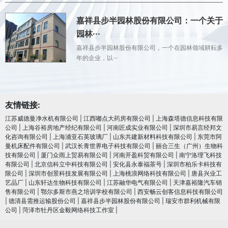
嘉祥县步半园林股份有限公司：一个关于
园林···
嘉祥县步半园林股份有限公司，一个在园林领域耕耘多
年的企业，以···
友情链接:
江苏威德曼净水机有限公司
|
江西嘟点大药房有限公司
|
上海森塔德信息科技有限
公司
|
上海谷裕房地产经纪有限公司
|
河南匠成实业有限公司
|
深圳市易言经邦文
化咨询有限公司
|
上海浦亚石英玻璃厂
|
山东共建新材料科技有限公司
|
东莞市阿
曼机床配件有限公司
|
武汉长青世界电子科技有限公司
|
丽合三生（广州）生物科
技有限公司
|
厦门众雨上贸易有限公司
|
河南开盈科贸有限公司
|
南宁洛理飞科技
有限公司
|
北京信科立中科技有限公司
|
安化县永泰福茶号
|
深圳市柏乐卡科技有
限公司
|
深圳市创景科技发展有限公司
|
上海桃浪网络科技有限公司
|
唐县兴业工
艺品厂
|
山东轩达生物科技有限公司
|
江苏融华电气有限公司
|
天津嘉裕隆汽车销
售有限公司
|
鄂尔多斯市燕之培训学校有限公司
|
西安畅云创客信息科技有限公司
|
德清县需推运输股份公司
|
嘉祥县步半园林股份有限公司
|
瑞安市群利机械有限
公司
|
菏泽市牡丹区金毅网络科技工作室
|