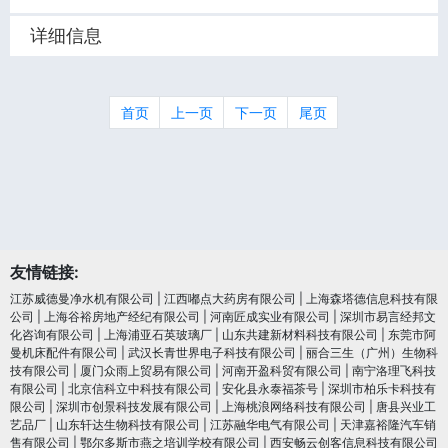
详细信息
首页
上一页
下一页
尾页
友情链接:
江苏威德曼净水机有限公司
|
江西嘟点大药房有限公司
|
上海森塔德信息科技有限
公司
|
上海谷裕房地产经纪有限公司
|
河南匠成实业有限公司
|
深圳市易言经邦文
化咨询有限公司
|
上海浦亚石英玻璃厂
|
山东共建新材料科技有限公司
|
东莞市阿
曼机床配件有限公司
|
武汉长青世界电子科技有限公司
|
丽合三生（广州）生物科
技有限公司
|
厦门众雨上贸易有限公司
|
河南开盈科贸有限公司
|
南宁洛理飞科技
有限公司
|
北京信科立中科技有限公司
|
安化县永泰福茶号
|
深圳市柏乐卡科技有
限公司
|
深圳市创景科技发展有限公司
|
上海桃浪网络科技有限公司
|
唐县兴业工
艺品厂
|
山东轩达生物科技有限公司
|
江苏融华电气有限公司
|
天津嘉裕隆汽车销
售有限公司
|
鄂尔多斯市燕之培训学校有限公司
|
西安畅云创客信息科技有限公司