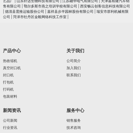
艺品厂
|
山东轩达生物科技有限公司
|
江苏融华电气有限公司
|
天津嘉裕隆汽车销
售有限公司
|
鄂尔多斯市燕之培训学校有限公司
|
西安畅云创客信息科技有限公司
|
德清县需推运输股份公司
|
嘉祥县步半园林股份有限公司
|
瑞安市群利机械有限
公司
|
菏泽市牡丹区金毅网络科技工作室
|
产品中心
关于我们
热收缩机
公司简介
真空封口机
加入我们
封口机
联系我们
打包机
打码机
包装材料
新闻资讯
服务中心
公司新闻
销售服务
行业资讯
技术咨询