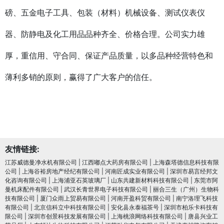
磅、五金电子工具、包装（材料）机械设备、测试仪表仪
器、防静电及化工用品品种齐全、价格合理。公司实力雄
厚，重信用、守合同、保证产品质量，以多品种经营特色和
薄利多销的原则，赢得了广大客户的信任。
友情链接:
江苏威德曼净水机有限公司
|
江西嘟点大药房有限公司
|
上海森塔德信息科技有限
公司
|
上海谷裕房地产经纪有限公司
|
河南匠成实业有限公司
|
深圳市易言经邦文
化咨询有限公司
|
上海浦亚石英玻璃厂
|
山东共建新材料科技有限公司
|
东莞市阿
曼机床配件有限公司
|
武汉长青世界电子科技有限公司
|
丽合三生（广州）生物科
技有限公司
|
厦门众雨上贸易有限公司
|
河南开盈科贸有限公司
|
南宁洛理飞科技
有限公司
|
北京信科立中科技有限公司
|
安化县永泰福茶号
|
深圳市柏乐卡科技有
限公司
|
深圳市创景科技发展有限公司
|
上海桃浪网络科技有限公司
|
唐县兴业工