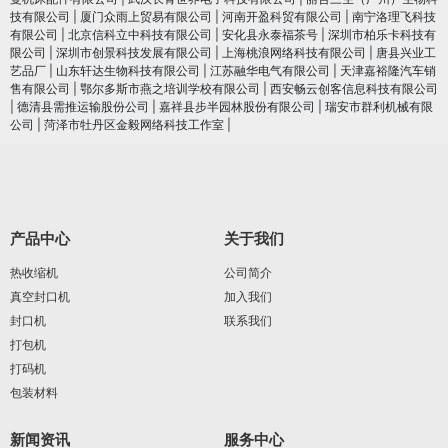
技有限公司
|
厦门众雨上贸易有限公司
|
河南开盈科贸有限公司
|
南宁洛理飞科技
有限公司
|
北京信科立中科技有限公司
|
安化县永泰福茶号
|
深圳市柏乐卡科技有
限公司
|
深圳市创景科技发展有限公司
|
上海桃浪网络科技有限公司
|
唐县兴业工
艺品厂
|
山东轩达生物科技有限公司
|
江苏融华电气有限公司
|
天津嘉裕隆汽车销
售有限公司
|
鄂尔多斯市燕之培训学校有限公司
|
西安畅云创客信息科技有限公司
|
德清县需推运输股份公司
|
嘉祥县步半园林股份有限公司
|
瑞安市群利机械有限
公司
|
菏泽市牡丹区金毅网络科技工作室
|
产品中心
关于我们
热收缩机
公司简介
真空封口机
加入我们
封口机
联系我们
打包机
打码机
包装材料
新闻资讯
服务中心