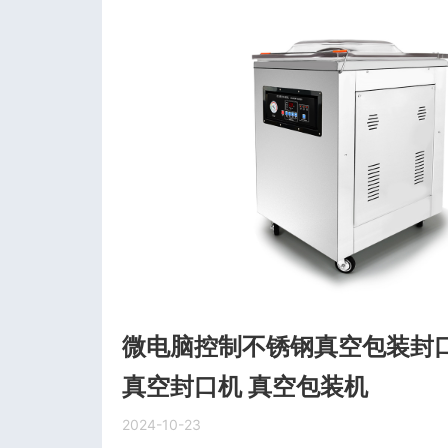
微电脑控制不锈钢真空包装封口
真空封口机 真空包装机
2024-10-23