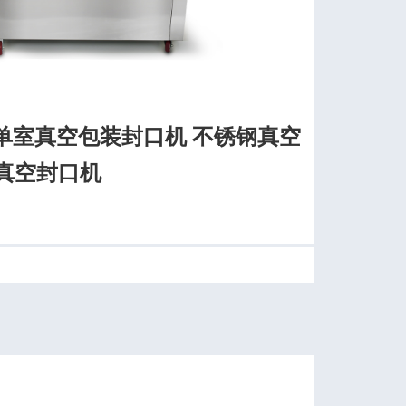
2S单室真空包装封口机 不锈钢真空
效真空封口机