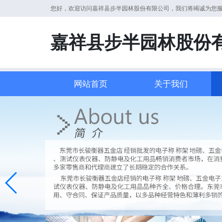
您好，欢迎访问嘉祥县步半园林股份有限公司，我们将竭诚为您
嘉祥县步半园林股份
网站首页
关于我们