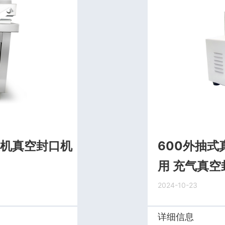
包装机真空封口机
600外抽式
用 充气真
2024-10-23
详细信息