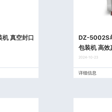
机 真空封口
DZ-500
包装机 高
2024-10-23
详细信息