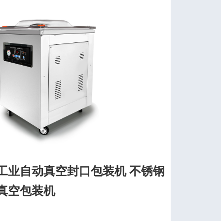
2D工业自动真空封口包装机 不锈钢
 真空包装机