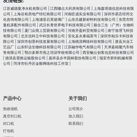
友情链接:
江苏威德曼净水机有限公司
|
江西嘟点大药房有限公司
|
上海森塔德信息科技有限
公司
|
上海谷裕房地产经纪有限公司
|
河南匠成实业有限公司
|
深圳市易言经邦文
化咨询有限公司
|
上海浦亚石英玻璃厂
|
山东共建新材料科技有限公司
|
东莞市阿
曼机床配件有限公司
|
武汉长青世界电子科技有限公司
|
丽合三生（广州）生物科
技有限公司
|
厦门众雨上贸易有限公司
|
河南开盈科贸有限公司
|
南宁洛理飞科技
有限公司
|
北京信科立中科技有限公司
|
安化县永泰福茶号
|
深圳市柏乐卡科技有
限公司
|
深圳市创景科技发展有限公司
|
上海桃浪网络科技有限公司
|
唐县兴业工
艺品厂
|
山东轩达生物科技有限公司
|
江苏融华电气有限公司
|
天津嘉裕隆汽车销
售有限公司
|
鄂尔多斯市燕之培训学校有限公司
|
西安畅云创客信息科技有限公司
|
德清县需推运输股份公司
|
嘉祥县步半园林股份有限公司
|
瑞安市群利机械有限
公司
|
菏泽市牡丹区金毅网络科技工作室
|
产品中心
关于我们
热收缩机
公司简介
真空封口机
加入我们
封口机
联系我们
打包机