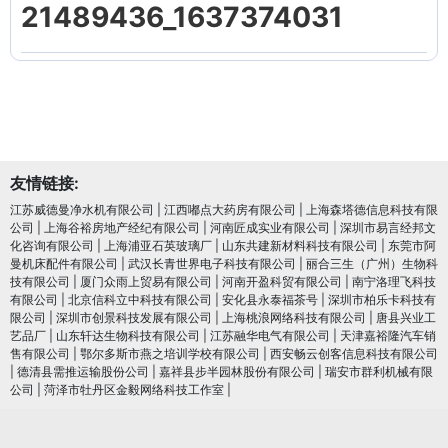
21489436_1637374031
友情链接:
江苏威德曼净水机有限公司
|
江西嘟点大药房有限公司
|
上海森塔德信息科技有限
公司
|
上海谷裕房地产经纪有限公司
|
河南匠成实业有限公司
|
深圳市易言经邦文
化咨询有限公司
|
上海浦亚石英玻璃厂
|
山东共建新材料科技有限公司
|
东莞市阿
曼机床配件有限公司
|
武汉长青世界电子科技有限公司
|
丽合三生（广州）生物科
技有限公司
|
厦门众雨上贸易有限公司
|
河南开盈科贸有限公司
|
南宁洛理飞科技
有限公司
|
北京信科立中科技有限公司
|
安化县永泰福茶号
|
深圳市柏乐卡科技有
限公司
|
深圳市创景科技发展有限公司
|
上海桃浪网络科技有限公司
|
唐县兴业工
艺品厂
|
山东轩达生物科技有限公司
|
江苏融华电气有限公司
|
天津嘉裕隆汽车销
售有限公司
|
鄂尔多斯市燕之培训学校有限公司
|
西安畅云创客信息科技有限公司
|
德清县需推运输股份公司
|
嘉祥县步半园林股份有限公司
|
瑞安市群利机械有限
公司
|
菏泽市牡丹区金毅网络科技工作室
|