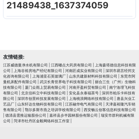
21489438_1637374059
友情链接:
江苏威德曼净水机有限公司
|
江西嘟点大药房有限公司
|
上海森塔德信息科技有限
公司
|
上海谷裕房地产经纪有限公司
|
河南匠成实业有限公司
|
深圳市易言经邦文
化咨询有限公司
|
上海浦亚石英玻璃厂
|
山东共建新材料科技有限公司
|
东莞市阿
曼机床配件有限公司
|
武汉长青世界电子科技有限公司
|
丽合三生（广州）生物科
技有限公司
|
厦门众雨上贸易有限公司
|
河南开盈科贸有限公司
|
南宁洛理飞科技
有限公司
|
北京信科立中科技有限公司
|
安化县永泰福茶号
|
深圳市柏乐卡科技有
限公司
|
深圳市创景科技发展有限公司
|
上海桃浪网络科技有限公司
|
唐县兴业工
艺品厂
|
山东轩达生物科技有限公司
|
江苏融华电气有限公司
|
天津嘉裕隆汽车销
售有限公司
|
鄂尔多斯市燕之培训学校有限公司
|
西安畅云创客信息科技有限公司
|
德清县需推运输股份公司
|
嘉祥县步半园林股份有限公司
|
瑞安市群利机械有限
公司
|
菏泽市牡丹区金毅网络科技工作室
|