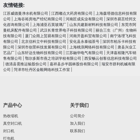
友情链接:
江苏威德曼净水机有限公司
|
江西嘟点大药房有限公司
|
上海森塔德信息科技有限
公司
|
上海谷裕房地产经纪有限公司
|
河南匠成实业有限公司
|
深圳市易言经邦文
化咨询有限公司
|
上海浦亚石英玻璃厂
|
山东共建新材料科技有限公司
|
东莞市阿
曼机床配件有限公司
|
武汉长青世界电子科技有限公司
|
丽合三生（广州）生物科
技有限公司
|
厦门众雨上贸易有限公司
|
河南开盈科贸有限公司
|
南宁洛理飞科技
有限公司
|
北京信科立中科技有限公司
|
安化县永泰福茶号
|
深圳市柏乐卡科技有
限公司
|
深圳市创景科技发展有限公司
|
上海桃浪网络科技有限公司
|
唐县兴业工
艺品厂
|
山东轩达生物科技有限公司
|
江苏融华电气有限公司
|
天津嘉裕隆汽车销
售有限公司
|
鄂尔多斯市燕之培训学校有限公司
|
西安畅云创客信息科技有限公司
|
德清县需推运输股份公司
|
嘉祥县步半园林股份有限公司
|
瑞安市群利机械有限
公司
|
菏泽市牡丹区金毅网络科技工作室
|
产品中心
关于我们
热收缩机
公司简介
真空封口机
加入我们
封口机
联系我们
打包机