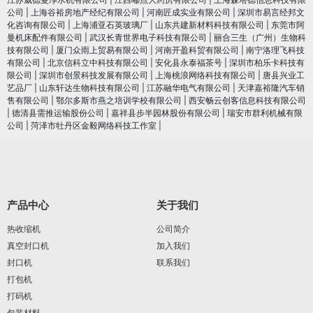
公司
|
上海谷裕房地产经纪有限公司
|
河南匠成实业有限公司
|
深圳市易言经邦文
化咨询有限公司
|
上海浦亚石英玻璃厂
|
山东共建新材料科技有限公司
|
东莞市阿
曼机床配件有限公司
|
武汉长青世界电子科技有限公司
|
丽合三生（广州）生物科
技有限公司
|
厦门众雨上贸易有限公司
|
河南开盈科贸有限公司
|
南宁洛理飞科技
有限公司
|
北京信科立中科技有限公司
|
安化县永泰福茶号
|
深圳市柏乐卡科技有
限公司
|
深圳市创景科技发展有限公司
|
上海桃浪网络科技有限公司
|
唐县兴业工
艺品厂
|
山东轩达生物科技有限公司
|
江苏融华电气有限公司
|
天津嘉裕隆汽车销
售有限公司
|
鄂尔多斯市燕之培训学校有限公司
|
西安畅云创客信息科技有限公司
|
德清县需推运输股份公司
|
嘉祥县步半园林股份有限公司
|
瑞安市群利机械有限
公司
|
菏泽市牡丹区金毅网络科技工作室
|
产品中心
关于我们
热收缩机
公司简介
真空封口机
加入我们
封口机
联系我们
打包机
打码机
包装材料