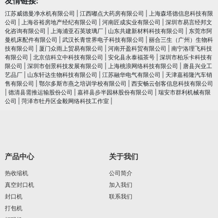
友情链接:
江苏威德曼净水机有限公司
|
江西嘟点大药房有限公司
|
上海森塔德信息科技有限
公司
|
上海谷裕房地产经纪有限公司
|
河南匠成实业有限公司
|
深圳市易言经邦文
化咨询有限公司
|
上海浦亚石英玻璃厂
|
山东共建新材料科技有限公司
|
东莞市阿
曼机床配件有限公司
|
武汉长青世界电子科技有限公司
|
丽合三生（广州）生物科
技有限公司
|
厦门众雨上贸易有限公司
|
河南开盈科贸有限公司
|
南宁洛理飞科技
有限公司
|
北京信科立中科技有限公司
|
安化县永泰福茶号
|
深圳市柏乐卡科技有
限公司
|
深圳市创景科技发展有限公司
|
上海桃浪网络科技有限公司
|
唐县兴业工
艺品厂
|
山东轩达生物科技有限公司
|
江苏融华电气有限公司
|
天津嘉裕隆汽车销
售有限公司
|
鄂尔多斯市燕之培训学校有限公司
|
西安畅云创客信息科技有限公司
|
德清县需推运输股份公司
|
嘉祥县步半园林股份有限公司
|
瑞安市群利机械有限
公司
|
菏泽市牡丹区金毅网络科技工作室
|
产品中心
关于我们
热收缩机
公司简介
真空封口机
加入我们
封口机
联系我们
打包机